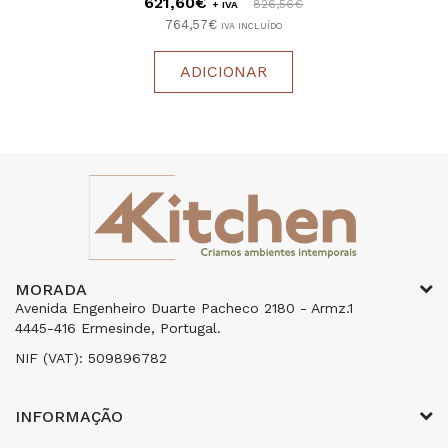
621,60€
826,56€
+ IVA
764,57€
IVA INCLUÍDO
ADICIONAR
MORADA
Avenida Engenheiro Duarte Pacheco 2180 - Armz.1
4445-416 Ermesinde, Portugal.
NIF (VAT): 509896782
INFORMAÇÃO