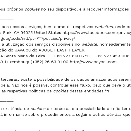
eus próprios
cookies
no seu dispositivo, e a recolher informações
______
 aos nossos serviços, bem como os respetivos
websites
, onde po
o Park, CA 94025 United States https://www.facebook.com/privac
oogle.de/intl/pt-PT/policies/privacy/
a utilização dos serviços disponíveis no
website
, nomeadamente 
lização do JAVA ou do ADOBE FLASH PLAYER.
4 Santa Maria da Feira. T. +351 227 660 871 F. +351 227 459 006
449 Luxembourg (+352) 26 63 91 00 http://www.paypal.com
 terceiras, existe a possibilidade de os dados armazenados serem
ia. Não nos é possível controlar esse fluxo, pelo que deve o uti
r as respetivas políticas de
cookies
destas entidades.
*1
______
 a existência de
cookies
de terceiros e a possibilidade de não ter d
á informar-se sobre procedimentos a seguir e outras dúvidas que