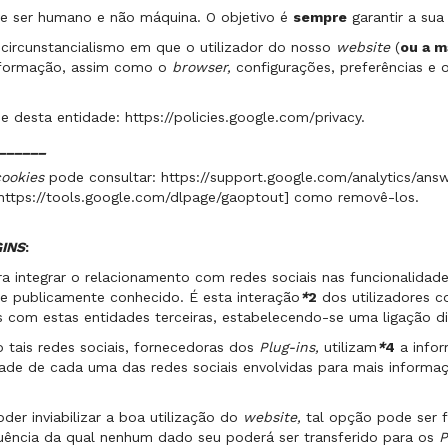
ve ser humano e não máquina. O objetivo é
sempre
garantir a sua
ircunstancialismo em que o utilizador do nosso
website
(
ou a m
informação, assim como o
browser,
configurações, preferências e 
de desta entidade:
https://policies.google.com/privacy
.
______
cookies
pode consultar: https://support.google.com/analytics/answ
https://tools.google.com/dlpage/gaoptout] como removê-los.
INS
:
a integrar o relacionamento com redes sociais nas funcionalida
o e publicamente conhecido. É esta interação
*
2
dos utilizadores c
ões com estas entidades terceiras, estabelecendo-se uma ligação d
tais redes sociais, fornecedoras dos
Plug-ins,
utilizam
*
4
a infor
dade de cada uma das redes sociais envolvidas para mais inform
der inviabilizar a boa utilização do
website,
tal opção pode ser f
uência da qual nenhum dado seu poderá ser transferido para os
P