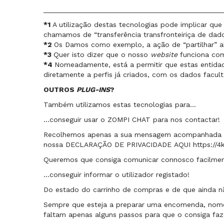
_____________________________________________
*1
A utilização destas tecnologias pode implicar que
chamamos de “transferência transfronteiriça de dado
*2
Os Damos como exemplo, a ação de “partilhar” al
*3
Quer isto dizer que o nosso
website
funciona co
*4
Nomeadamente, está a permitir que estas entidad
diretamente a perfis já criados, com os dados facul
OUTROS
PLUG-INS
?
Também utilizamos estas tecnologias para…
…conseguir usar o ZOMPI CHAT para nos contactar!
Recolhemos apenas a sua mensagem acompanhada d
nossa
DECLARAÇÃO DE PRIVACIDADE
AQUI
https://
Queremos que consiga comunicar connosco facilme
…conseguir informar o utilizador registado!
Do estado do carrinho de compras e de que ainda nã
Sempre que esteja a preparar uma encomenda, nome
faltam apenas alguns passos para que o consiga faz