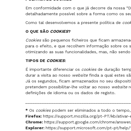
Em conformidade com o que já decorre da nossa “
D
detalhadamente possível sobre a forma como os se
Como tal desenvolvemos a presente política de
coo
O QUE SÃO
COOKIES
?
Cookies
são pequenos ficheiros que ficam armazenad
para o efeito, e que recolhem informação sobre os s
otimizando as suas funcionalidades, mas, não sendo 
TIPOS DE
COOKIES
:
É importante diferenciar os
cookies
de duração temp
durar a visita ao nosso
website
finda a qual estes s
Já os segundos, ficam armazenados no seu disposit
pretendem possibilitar-lhe voltar ao nosso
website
r
definições de idioma ou os dados de registo.
_____________________________________________
*
Os
cookies
podem ser eliminados a todo o tempo, 
Firefox:
https://support.mozilla.org/pt-PT/kb/ativa
Chrome:
https://support.google.com/chrome/answe
Explorer:
https://support.microsoft.com/pt-pt/help