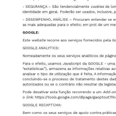
- SEGURANÇA – São tendencialmente
cookies
de lo
identidade em geral. Poderão ser usados, inclusive
- DESEMPENHO, ANÁLISE – Procuram entender se estão
as mais adequadas para o efeito; em prol de um m
GOOGLE:
Este
website
recorre aos serviços fornecidos pela G
GOOGLE ANALYTICS:
Nomeadamente os seus serviços analíticos de página
Para o efeito, usamos JavaScript da GOOGLE - uma 
“estatísticas”), armazena as informações relativas a
analisar o tipo de utilização que é feita. A informa
concluindo-se o processo de tratamento destes dado
autorizados ou se o contrário não resultar da legis
Pode desativar esta função recorrendo a um
Add-o
o
link
:
https://tools.google.com/dlpage/gaoptout?h
GOOGLE RECAPTCHA:
Bem como os seus serviços de apoio contra práticas