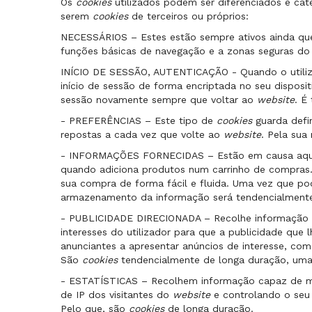
Os
cookies
utilizados podem ser diferenciados e ca
serem
cookies
de terceiros ou próprios:
NECESSÁRIOS – Estes estão sempre ativos ainda que n
funções básicas de navegação e a zonas seguras d
INÍCIO DE SESSÃO, AUTENTICAÇÃO - Quando o utiliz
início de sessão de forma encriptada no seu disposi
sessão novamente sempre que voltar ao
website
. É
- PREFERÊNCIAS – Este tipo de
cookies
guarda defi
repostas a cada vez que volte ao
website
. Pela sua
- INFORMAÇÕES FORNECIDAS – Estão em causa aquela
quando adiciona produtos num carrinho de compras
sua compra de forma fácil e fluida. Uma vez que po
armazenamento da informação será tendencialmente
- PUBLICIDADE DIRECIONADA – Recolhe informação s
interesses do utilizador para que a publicidade que l
anunciantes a apresentar anúncios de interesse, com
São
cookies
tendencialmente de longa duração, uma
- ESTATÍSTICAS – Recolhem informação capaz de medi
de IP dos visitantes do
website
e controlando o seu 
Pelo que, são
cookies
de longa duração.