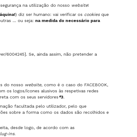
 segurança na utilização do nosso
website
!
áquina!
) diz ser humano: vai verificar os
cookies
que
outras … ou seja:
na medida do necessário para
er/6004245]. Se, ainda assim, não pretender a
des do nosso
website
, como é o caso do FACEBOOK,
om os logos/ícones alusivos às respetivas redes
ireta com os seus servidores
*
3
.
mação facultada pelo utilizador, pelo que
ações sobre a forma como os dados são recolhidos e
eita, desde logo, de acordo com as
lug-ins
.