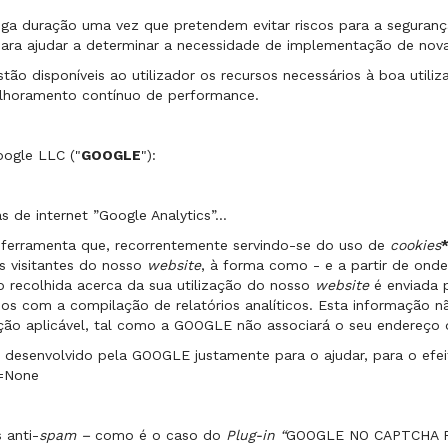
nga duração uma vez que pretendem evitar riscos para a seguran
, para ajudar a determinar a necessidade de implementação de no
 disponíveis ao utilizador os recursos necessários à boa utili
elhoramento contínuo de performance.
oogle LLC ("
GOOGLE
"):
s de internet ”Google Analytics”…
ferramenta que, recorrentemente servindo-se do uso de
cookies
*
os visitantes do nosso
website
, à forma como - e a partir de ond
ção recolhida acerca da sua utilização do nosso
website
é enviada 
s com a compilação de relatórios analíticos. Esta informação nã
lação aplicável, tal como a GOOGLE não associará o seu endereço
n
desenvolvido pela GOOGLE justamente para o ajudar, para o efei
l=None
 anti-
spam –
como é o caso do
Plug-in “
GOOGLE NO CAPTCHA R