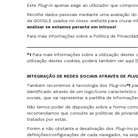
Este
Plug-in
apenas exige ao utilizador que compro
Recolhe dados pessoais mediante uma avaliação do c
da GOOGLE usados no nosso
website
para cruzar 
analisar se estamos perante um intruso!
Para mais informações sobre a Política de Privacida
_____________________________________________
*1
Para mais informações sobre a utilização destes
utilização destes
cookies
, poderá também ver aqui [
INTEGRAÇÃO DE REDES SOCIAIS ATRAVÉS DE
PLUG
Também recorremos à tecnologia dos
Plug-ins
*
1
par
identificado através de um logo/ícone característic
sociais, que vai representar a partilha de informaç
Não temos poder de disposição sobre a forma como 
recomendamos que consulte as políticas de privaci
tratados por estas.
Porém e não obstante a desativação dos
Plug-ins
po
definições/configurações de cada navegador, na seq