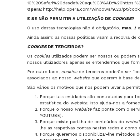
10%20Safari%20desde%20aqu%C3%AD:%20https:%2
Opera:
http://help.opera.com/Windows/9.23/pt/cook
E SE NÃO PERMITIR A UTILIZAÇÃO DE
COOKIES
?
O uso destas tecnologias não é obrigatório,
mas…!
e
Ainda assim: as nossas políticas visam a recolha de
COOKIES
DE TERCEIROS?
Os
cookies
utilizados podem ser nossos ou podem ser
nossos utilizadores apenas se entendermos que forn
Por outro lado,
cookies
de terceiros poderão ser “c
associados ao nosso
website
que operem à base de
São vários os motivos que nos podem levar a permi
Porque tais entidades são contratadas para fo
estatística do
website.
Isto ajuda-nos a forne
Porque o nosso
website
faz ponte com o servi
YOUTUBE).
Porque existe partilha de conteúdos do
websi
lhe as respetivas contas nestas redes e como
Porque queremos disponibilizar-lhe métodos d