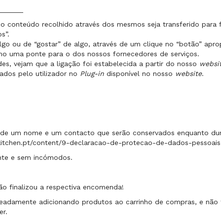
______
 o conteúdo recolhido através dos mesmos seja transferido para f
s”.
go ou de “gostar” de algo, através de um clique no “botão” apro
mo uma ponte para o dos nossos fornecedores de serviços.
es, vejam que a ligação foi estabelecida a partir do nosso
websi
tados pelo utilizador no
Plug-in
disponível no nosso
website
.
e um nome e um contacto que serão conservados enquanto dur
4kitchen.pt/content/9-declaracao-de-protecao-de-dados-pessoais
nte e sem incómodos.
o finalizou a respectiva encomenda!
adamente adicionando produtos ao carrinho de compras, e não f
er.