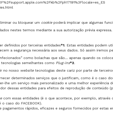
F%2Fsupport.apple.com%2Fkb%2Fph17191%3Flocale=es_ES
ies.html
liminar ou bloquear um
cookie
poderá implicar que algumas func
 dados nestes termos mediante a sua autorização prévia expressa.
 definidos por terceiras entidades
*1
. Estas entidades podem uti
ecem a segurança necessária aos seus dados. Só assim iremos pe
onfecionados” como bolachas que são… apenas quando os colocar no
 tecnologias semelhantes como
Plug-ins
*2
.
tir no nosso
website
tecnologias deste cariz por parte de terceiro
rnecer determinados serviços que o justificam, como é o caso dos
cer-lhe um serviço mais personalizado e uma melhor experiência 
dor dessas entidades para efeitos de reprodução de conteúdo (p
te
com essas entidades (é o que acontece, por exemplo, através d
 é o caso do FACEBOOK).
e pagamentos rápidos, eficazes e seguros fornecidos por estas 