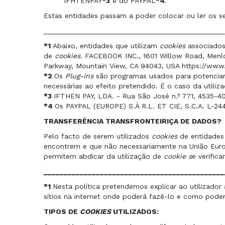
IFHTENPAY
*3
e do PAYPAL
*4
.
Estas entidades passam a poder colocar ou ler os s
_____________________________________________
*1
Abaixo, entidades que utilizam
cookies
associados
de
cookies
. FACEBOOK INC., 1601 Willow Road, Menl
Parkway, Mountain View, CA 94043, USA https://www.g
*2
Os
Plug-ins
são programas usados para potenciar 
necessárias ao efeito pretendido. É o caso da uti
*3
IFTHEN PAY, LDA. - Rua São José n.º 771, 4535-40
*4
Os PAYPAL (EUROPE) S.À R.L. ET CIE, S.C.A. L-2
TRANSFERÊNCIA TRANSFRONTEIRIÇA DE DADOS?
Pelo facto de serem utilizados
cookies
de entidades
encontrem e que não necessariamente na União Europe
permitem abdicar da utilização de
cookie s
e verifica
_____________________________________________
*1
Nesta política pretendemos explicar ao utilizador
sítios na internet onde poderá fazê-lo e como poder
TIPOS DE
COOKIES
UTILIZADOS: