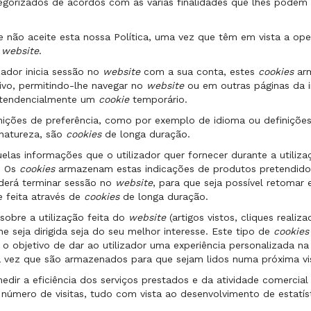
tegorizados de acordos com as várias finalidades que lhes podem
ão aceite esta nossa Política, uma vez que têm em vista a opera
o
website
.
ador inicia sessão no
website
com a sua conta, estes
cookies
ar
tivo, permitindo-lhe navegar no
website
ou em outras páginas da i
 tendencialmente um
cookie
temporário.
nições de preferência, como por exemplo de idioma ou definições
 natureza, são
cookies
de longa duração.
s informações que o utilizador quer fornecer durante a utiliz
. Os
cookies
armazenam estas indicações de produtos pretendidos (
derá terminar sessão no
website
, para que seja possível retomar
 feita através de
cookies
de longa duração.
obre a utilização feita do
website
(artigos vistos, cliques realiz
he seja dirigida seja do seu melhor interesse. Este tipo de
cookie
 o objetivo de dar ao utilizador uma experiência personalizada na
 vez que são armazenados para que sejam lidos numa próxima v
r a eficiência dos serviços prestados e da atividade comercial
número de visitas, tudo com vista ao desenvolvimento de estatíst