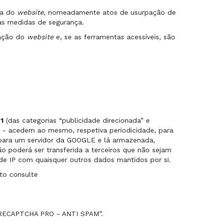
ça do
website,
nomeadamente atos de usurpação de
vas medidas de segurança.
zação do
website
e, se as ferramentas acessíveis, são
1
(das categorias “publicidade direcionada” e
e - acedem ao mesmo, respetiva periodicidade, para
para um servidor da GOOGLE e lá armazenada,
o poderá ser transferida a terceiros que não sejam
 de IP com quaisquer outros dados mantidos por si.
to consulte
ECAPTCHA PRO - ANTI SPAM”.