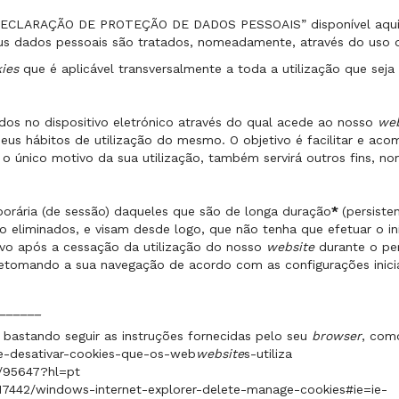
ECLARAÇÃO DE PROTEÇÃO DE DADOS PESSOAIS
” disponível
aqu
us dados pessoais são tratados, nomeadamente, através do uso
kies
que é aplicável transversalmente a toda a utilização que sej
os no dispositivo eletrónico através do qual acede ao nosso
web
eus hábitos de utilização do mesmo. O objetivo é facilitar e aco
o único motivo da sua utilização, também servirá outros fins, n
orária (de sessão) daqueles que são de longa duração
*
(persiste
ão eliminados, e visam desde logo, que não tenha que efetuar o i
ivo após a cessação da utilização do nosso
website
durante o pe
etomando a sua navegação de acordo com as configurações inicia
______
bastando seguir as instruções fornecidas pelo seu
browser
, com
r-e-desativar-cookies-que-os-web
website
s-utiliza
r/95647?hl=pt
/17442/windows-internet-explorer-delete-manage-cookies#ie=ie-