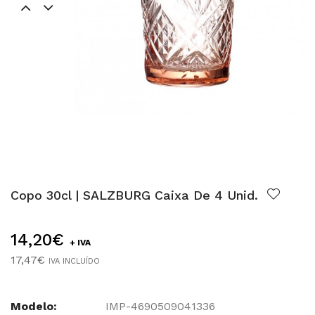
Copo 30cl | SALZBURG Caixa De 4 Unid.
14,20€
+ IVA
17,47€
IVA INCLUÍDO
Modelo:
IMP-4690509041336