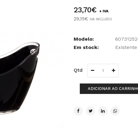
23,70€
+ IVA
29,15€
IVA INCLUÍDO
Modelo:
60731252
Em stock:
Existente
Qtd
ADICIONAR AO CARRINH