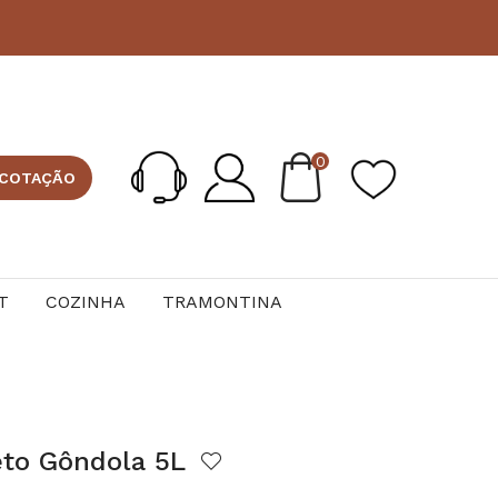
0
 COTAÇÃO
T
COZINHA
TRAMONTINA
eto Gôndola 5L