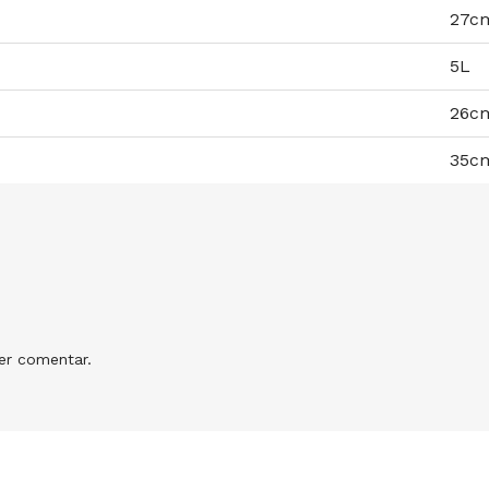
27c
5L
26c
35c
r comentar.