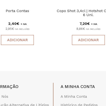
Porta Contas
Copo Shot 3,4cl | Hotshot 
6 Uni.
2,40€
7,20€
+ IVA
+ IVA
2,95€
8,86€
IVA INCLUÍDO
IVA INCLUÍDO
ADICIONAR
ADICIONAR
ORMAÇÃO
A MINHA CONTA
 Nós
A Minha Conta
ução Alternativa de Litígios
Histórico de Pedidos