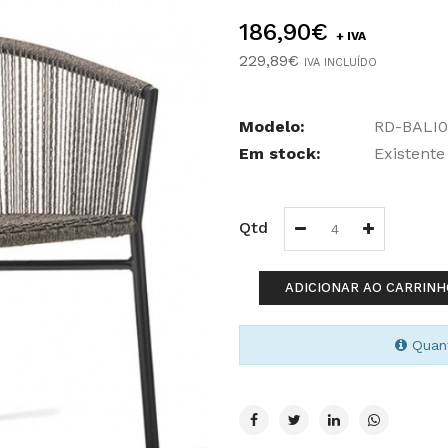
186,90€
+ IVA
229,89€
IVA INCLUÍDO
Modelo:
RD-BALI0
Em stock:
Existente
Qtd
ADICIONAR AO CARRINH
Quant