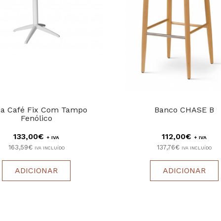
a Café Fix Com Tampo
Banco CHASE B
Fenólico
133,00€
112,00€
+ IVA
+ IVA
163,59€
137,76€
IVA INCLUÍDO
IVA INCLUÍDO
ADICIONAR
ADICIONAR