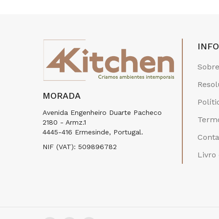
INF
Sobre
Resol
MORADA
Polít
Avenida Engenheiro Duarte Pacheco
Termo
2180 - Armz.1
4445-416 Ermesinde, Portugal.
Conta
NIF (VAT): 509896782
Livro