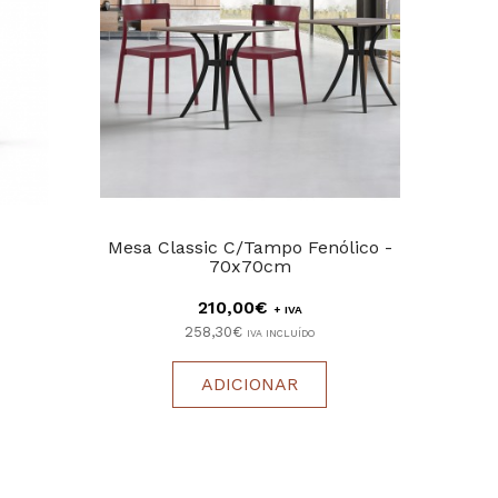
Mesa Classic C/Tampo Fenólico -
Co
70x70cm
C/Bra
210,00€
+ IVA
258,30€
IVA INCLUÍDO
ADICIONAR