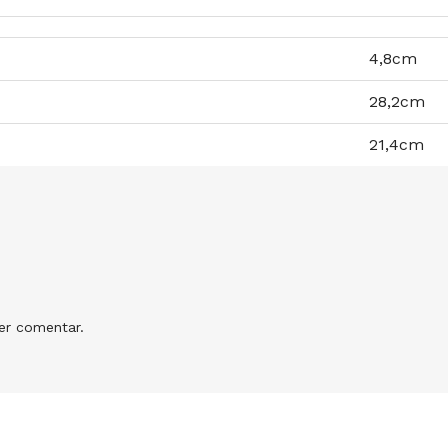
4,8cm
28,2cm
21,4cm
r comentar.