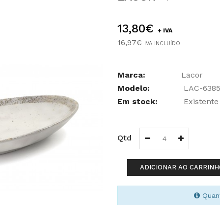
13,80€
+ IVA
16,97€
IVA INCLUÍDO
Marca:
Lacor
Modelo:
LAC-638
Em stock:
Existente
Qtd
ADICIONAR AO CARRINH
Quant