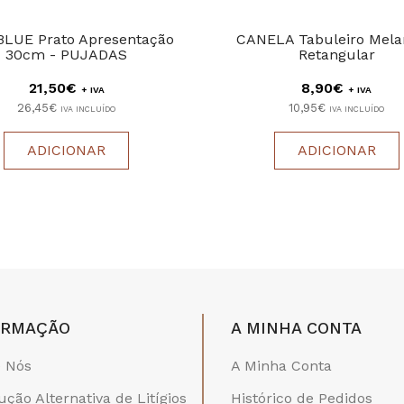
LUE Prato Apresentação
CANELA Tabuleiro Mel
30cm - PUJADAS
Retangular
21,50€
8,90€
+ IVA
+ IVA
26,45€
10,95€
IVA INCLUÍDO
IVA INCLUÍDO
ADICIONAR
ADICIONAR
ORMAÇÃO
A MINHA CONTA
 Nós
A Minha Conta
ução Alternativa de Litígios
Histórico de Pedidos