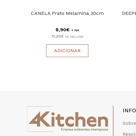
CANELA Prato Melamina 30cm
DEEPB
8,90€
+ IVA
10,95€
IVA INCLUÍDO
ADICIONAR
INF
Sobre
Resol