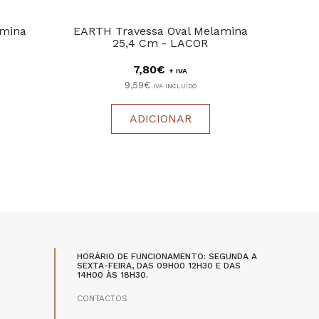
amina
EARTH Travessa Oval Melamina
SEA T
25,4 Cm - LACOR
7,80€
+ IVA
9,59€
IVA INCLUÍDO
ADICIONAR
HORÁRIO DE FUNCIONAMENTO: SEGUNDA A
SEXTA-FEIRA, DAS 09H00 12H30 E DAS
14H00 ÀS 18H30.
CONTACTOS