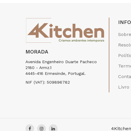
INF
Sobre
Resol
MORADA
Polít
Avenida Engenheiro Duarte Pacheco
Termo
2180 - Armz.1
4445-416 Ermesinde, Portugal.
Conta
NIF (VAT): 509896782
Livro
4Kitchen