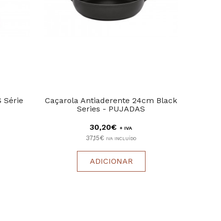
 Série
Caçarola Antiaderente 24cm Black
Tábua
Series - PUJADAS
30,20€
+ IVA
37,15€
IVA INCLUÍDO
ADICIONAR