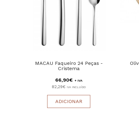
MACAU Faqueiro 24 Peças -
Oli
Cristema
66,90€
+ IVA
82,29€
IVA INCLUÍDO
ADICIONAR