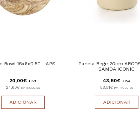
ve Bowl 15x6x0.50 - APS
Panela Bege 20cm ARCOS
SAMOA ICONIC
20,00€
43,50€
+ IVA
+ IVA
24,60€
53,51€
IVA INCLUÍDO
IVA INCLUÍDO
ADICIONAR
ADICIONAR