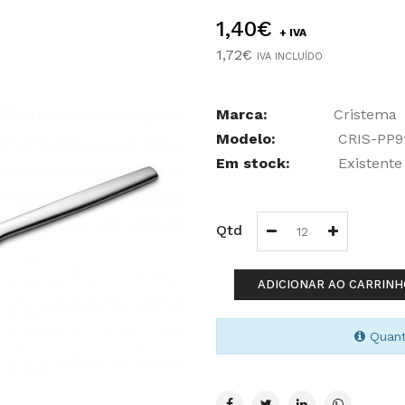
1,40€
+ IVA
1,72€
IVA INCLUÍDO
Marca:
Cristema
Modelo:
CRIS-PP9
Em stock:
Existente
Qtd
ADICIONAR AO CARRINH
Quant