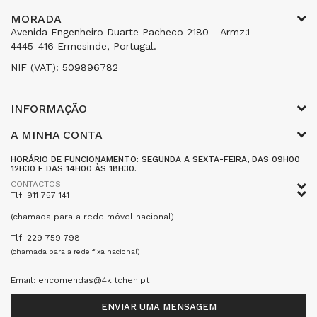
MORADA
Avenida Engenheiro Duarte Pacheco 2180 - Armz.1
4445-416 Ermesinde, Portugal.
NIF (VAT): 509896782
INFORMAÇÃO
A MINHA CONTA
HORÁRIO DE FUNCIONAMENTO: SEGUNDA A SEXTA-FEIRA, DAS 09H00
12H30 E DAS 14H00 ÀS 18H30.
CONTACTOS
Tlf: 911 757 141
(chamada para a rede móvel nacional)
Tlf: 229 759 798
(chamada para a rede fixa nacional)
Email: encomendas@4kitchen.pt
ENVIAR UMA MENSAGEM