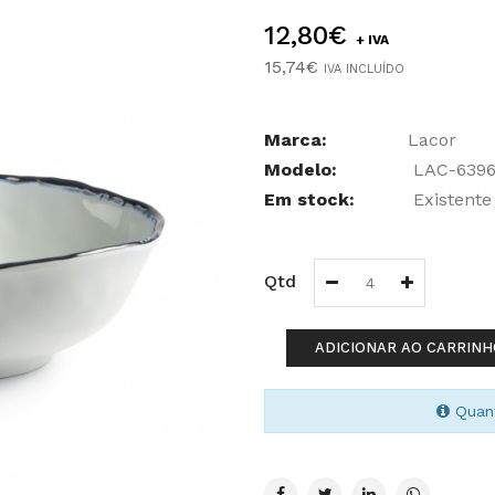
12,80€
+ IVA
15,74€
IVA INCLUÍDO
Marca:
Lacor
Modelo:
LAC-6396
Em stock:
Existente
Qtd
ADICIONAR AO CARRINH
Quant