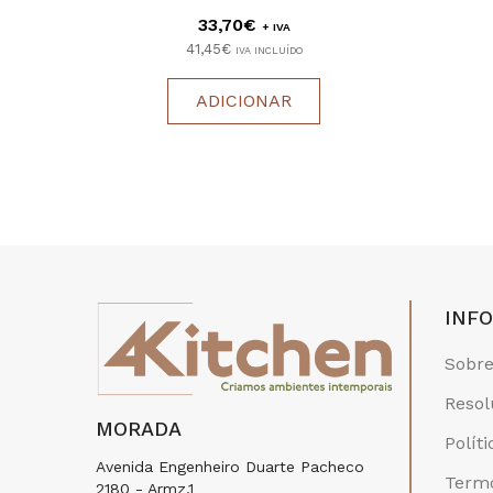
33,70€
+ IVA
41,45€
IVA INCLUÍDO
ADICIONAR
INF
Sobre
Resol
MORADA
Polít
Avenida Engenheiro Duarte Pacheco
Termo
2180 - Armz.1