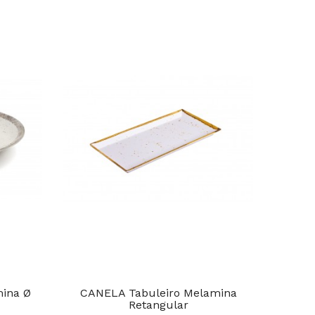
mina Ø
CANELA Tabuleiro Melamina
EAR
Retangular
Mel