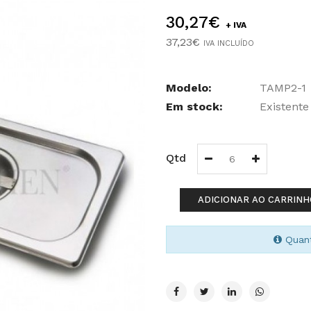
30,27€
+ IVA
37,23€
IVA INCLUÍDO
Modelo:
TAMP2-1
Em stock:
Existente
Qtd
ADICIONAR AO CARRINH
Quant