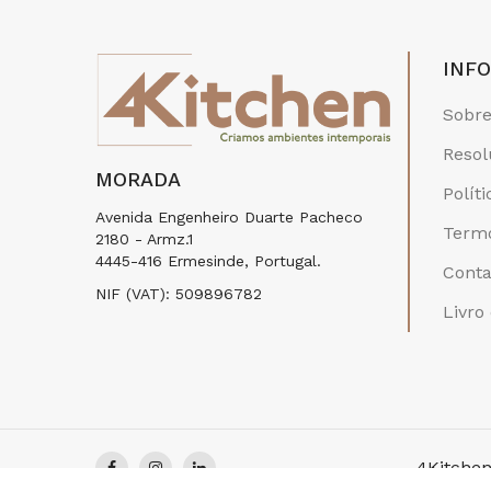
INF
Sobre
Resol
MORADA
Polít
Avenida Engenheiro Duarte Pacheco
Termo
2180 - Armz.1
4445-416 Ermesinde, Portugal.
Conta
NIF (VAT): 509896782
Livro
4Kitchen