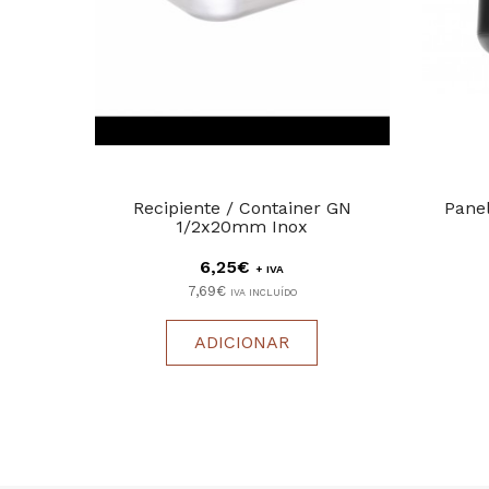
Recipiente / Container GN
Panel
1/2x20mm Inox
6,25€
+ IVA
7,69€
IVA INCLUÍDO
ADICIONAR