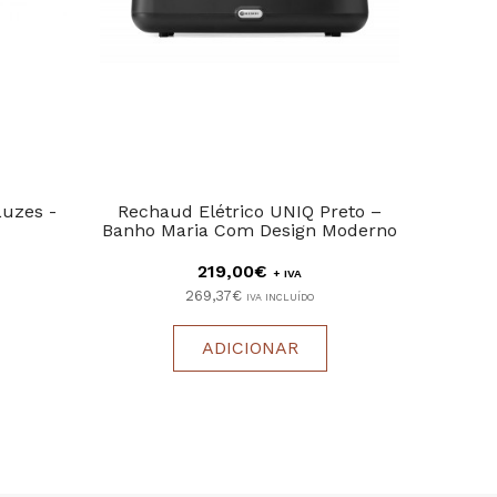
uzes -
Rechaud Elétrico UNIQ Preto –
Expo
Banho Maria Com Design Moderno
219,00€
+ IVA
269,37€
IVA INCLUÍDO
ADICIONAR