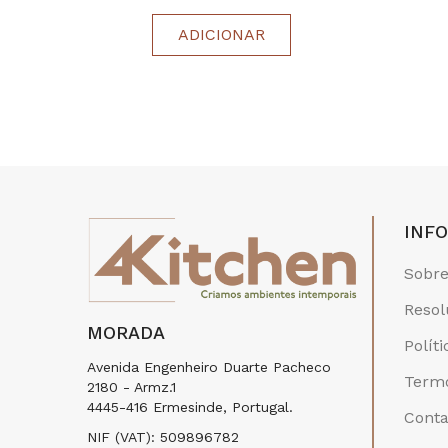
ADICIONAR
INF
Sobre
Resol
MORADA
Polít
Avenida Engenheiro Duarte Pacheco
Termo
2180 - Armz.1
4445-416 Ermesinde, Portugal.
Conta
NIF (VAT): 509896782