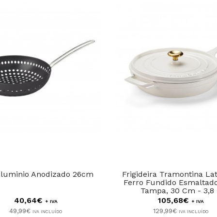
luminio Anodizado 26cm
Frigideira Tramontina La
Ferro Fundido Esmaltad
Tampa, 30 Cm - 3,8
40,64€
105,68€
+ IVA
+ IVA
49,99€
129,99€
IVA INCLUÍDO
IVA INCLUÍDO