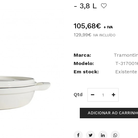
- 3,8 L
105,68€
+ IVA
129,99€
IVA INCLUÍDO
Marca:
Tramonti
Modelo:
T-317001
Em stock:
Existente
Qtd
ADICIONAR AO CARRINH