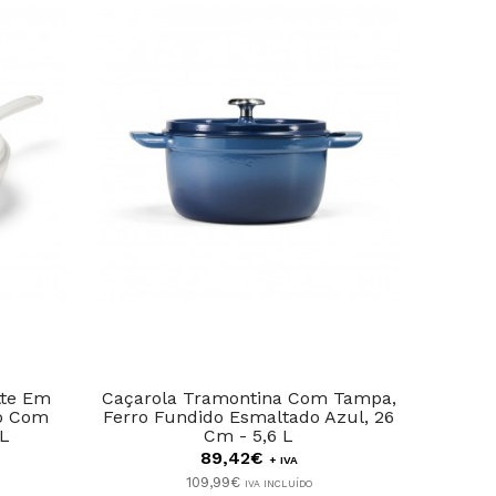
tte Em
Caçarola Tramontina Com Tampa,
C
o Com
Ferro Fundido Esmaltado Azul, 26
Tram
 L
Cm - 5,6 L
89,42€
+ IVA
109,99€
IVA INCLUÍDO