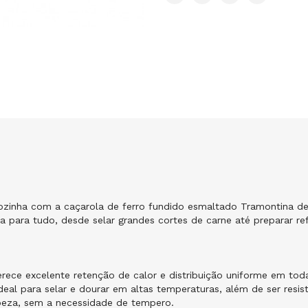
sua cozinha com a caçarola de ferro fundido esmaltado Tramonti
da para tudo, desde selar grandes cortes de carne até preparar r
erece excelente retenção de calor e distribuição uniforme em to
deal para selar e dourar em altas temperaturas, além de ser resis
mpeza, sem a necessidade de tempero.