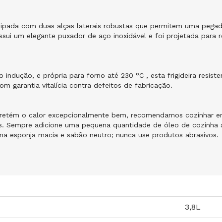
uipada com duas alças laterais robustas que permitem uma pega
sui um elegante puxador de aço inoxidável e foi projetada para 
indução, e própria para forno até 230 °C , esta frigideira resiste
 garantia vitalícia contra defeitos de fabricação.
 retém o calor excepcionalmente bem, recomendamos cozinhar em
tos. Sempre adicione uma pequena quantidade de óleo de cozinha
ma esponja macia e sabão neutro; nunca use produtos abrasivos.
3,8L