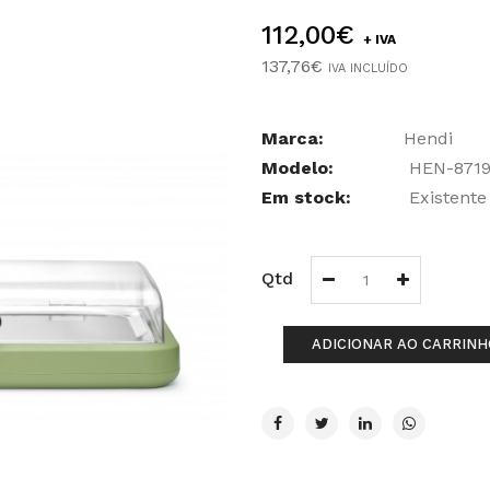
112,00€
+ IVA
137,76€
IVA INCLUÍDO
Marca:
Hendi
Modelo:
HEN-8719
Em stock:
Existente
Qtd
ADICIONAR AO CARRINH