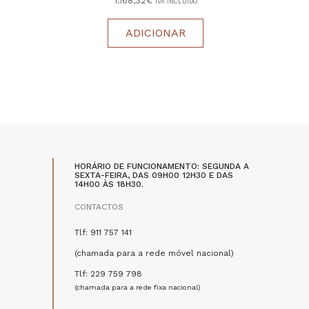
1.168,32€
IVA INCLUÍDO
ADICIONAR
HORÁRIO DE FUNCIONAMENTO: SEGUNDA A
SEXTA-FEIRA, DAS 09H00 12H30 E DAS
14H00 ÀS 18H30.
CONTACTOS
Tlf: 911 757 141
(chamada para a rede móvel nacional)
Tlf: 229 759 798
(chamada para a rede fixa nacional)