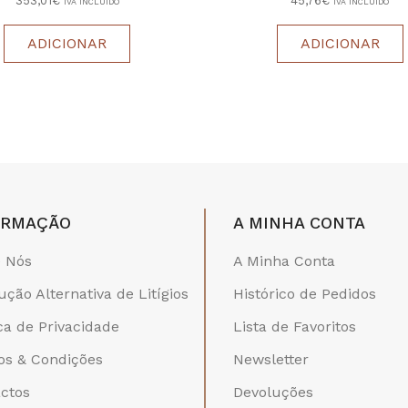
353,01€
45,76€
IVA INCLUÍDO
IVA INCLUÍDO
ADICIONAR
ADICIONAR
ORMAÇÃO
A MINHA CONTA
 Nós
A Minha Conta
ução Alternativa de Litígios
Histórico de Pedidos
ica de Privacidade
Lista de Favoritos
s & Condições
Newsletter
ctos
Devoluções