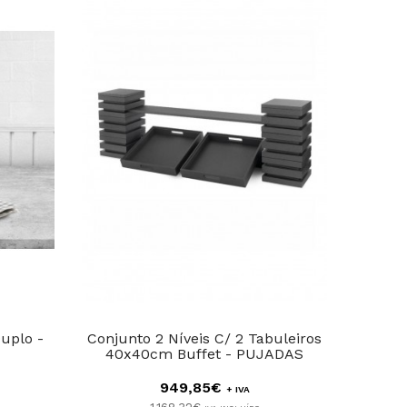
uplo -
Conjunto 2 Níveis C/ 2 Tabuleiros
Expo
40x40cm Buffet - PUJADAS
949,85€
+ IVA