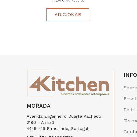
71,34€
IVA INCLUÍDO
ADICIONAR
INF
Sobre
Resol
MORADA
Polít
Avenida Engenheiro Duarte Pacheco
Termo
2180 - Armz.1
4445-416 Ermesinde, Portugal.
Conta